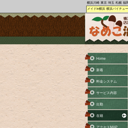
横浜川崎
東京
埼玉
札幌
福
メイドin横浜
横浜パイチュ
Home
新着
料金システム
サービス内容
出勤
在籍
アクセスMAP