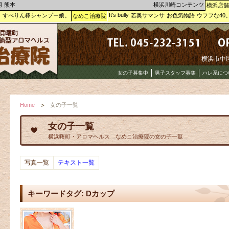
岡
熊本
横浜川崎コンテンツ
横浜店舗
It's bully
ー
すべりん棒シャンプー娘。
若奥サマンサ
お色気物語
ウフフな40
なめこ治療院
横浜市中区曙
女の子募集中
男子スタッフ募集
ハレ系につ
Home
女の子一覧
女の子一覧
横浜曙町・アロマヘルス なめこ治療院の女の子一覧
写真一覧
テキスト一覧
キーワードタグ: Dカップ