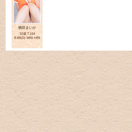
桃田まいか
32歳 T.164
B.88(D)-W60-H89