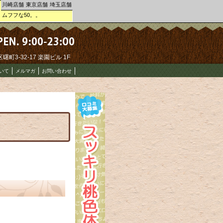
川崎店舗
東京店舗
埼玉店舗
。ムフフな50。。
町3-32-17 楽園ビル 1F
いて
メルマガ
お問い合わせ