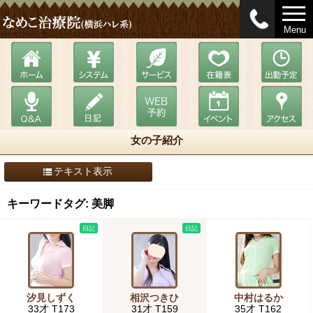
Menu
女の子紹介
テキスト表示
キーワードタグ: 美脚
日記
日記
汐見しずく
相沢つきひ
中村はるか
33才 T173
31才 T159
35才 T162