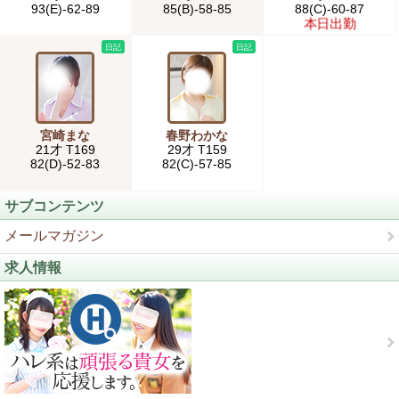
93(E)-62-89
85(B)-58-85
88(C)-60-87
本日出勤
日記
日記
宮崎まな
春野わかな
21才 T169
29才 T159
82(D)-52-83
82(C)-57-85
サブコンテンツ
メールマガジン
求人情報