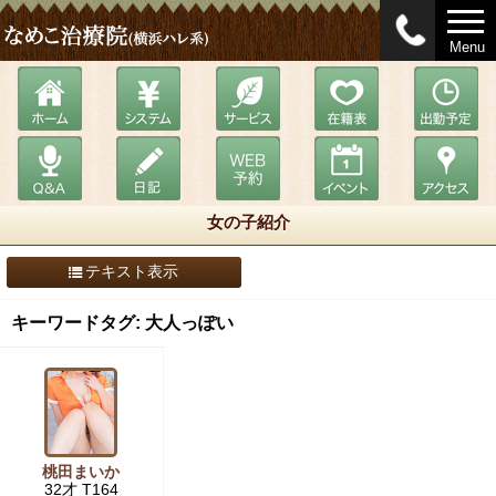
Menu
女の子紹介
テキスト表示
キーワードタグ: 大人っぽい
桃田まいか
32才 T164