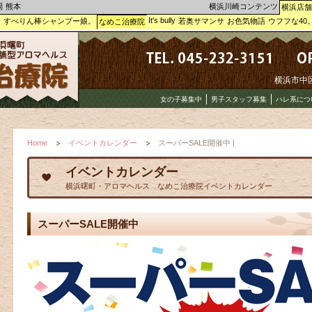
岡
熊本
横浜川崎コンテンツ
横浜店舗
It's bully
ー
すべりん棒シャンプー娘。
若奥サマンサ
お色気物語
ウフフな40
なめこ治療院
横浜市中区曙
女の子募集中
男子スタッフ募集
ハレ系につ
Home
イベントカレンダー
スーパーSALE開催中 |
イベントカレンダー
横浜曙町・アロマヘルス なめこ治療院イベントカレンダー
スーパーSALE開催中