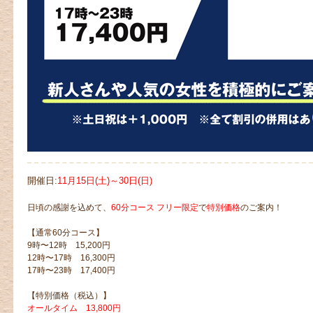
開催日:
11月15日(土)～30日(日)
日頃の感謝を込めて、
60分コース フリー限定
で
特別価格
のご案内！
【通常60分コース】
9時〜12時 15,200円
12時〜17時 16,300円
17時〜23時 17,400円
【特別価格（税込）】
オールタイム 13,800円