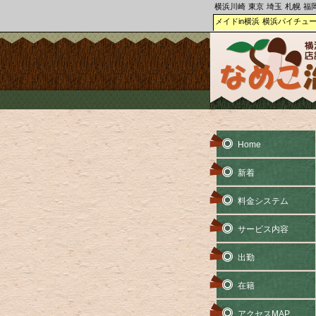
横浜川崎
東京
埼玉
札幌
福
メイドin横浜
横浜パイチュ
Home
新着
料金システム
サービス内容
出勤
在籍
アクセスMAP